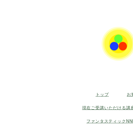
トップ
お
現在ご受講いただける講
ファンタスティックNN